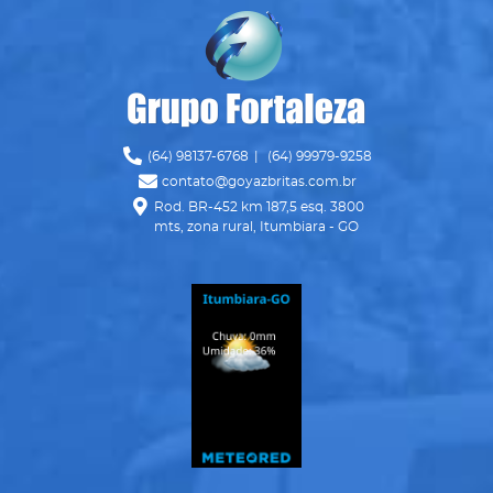
Ícone Telefone
(64) 98137-6768
|
(64) 99979-9258
Ícone Envelope
contato@goyazbritas.com.br
Ícone Mapa
Rod. BR-452 km 187,5 esq. 3800
mts, zona rural, Itumbiara - GO