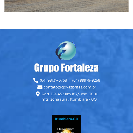
Ícone Telefone
(64) 98137-6768
|
(64) 99979-9258
Ícone Envelope
contato@goyazbritas.com.br
Ícone Mapa
Rod. BR-452 km 187,5 esq. 3800
mts, zona rural, Itumbiara - GO