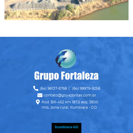
Ícone Telefone
(64) 98137-6768
|
(64) 99979-9258
Ícone Envelope
contato@goyazbritas.com.br
Ícone Mapa
Rod. BR-452 km 187,5 esq. 3800
mts, zona rural, Itumbiara - GO