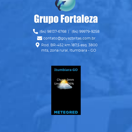
Ícone Telefone
(64) 98137-6768
|
(64) 99979-9258
Ícone Envelope
contato@goyazbritas.com.br
Ícone Mapa
Rod. BR-452 km 187,5 esq. 3800
mts, zona rural, Itumbiara - GO